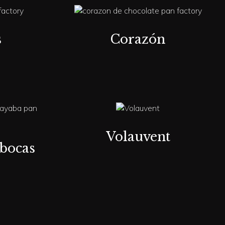
s
Corazón
Volauvent
abocas