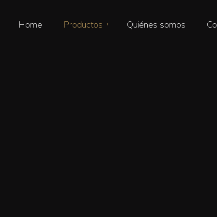
Home
Productos
Quiénes somos
Co
Pan Alemán
Panadería artesanal
Pastelería