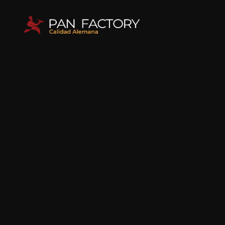
Pan Take Away
Pan Baguette
Hojaldres
Comida rápida
Amasijos
Varios