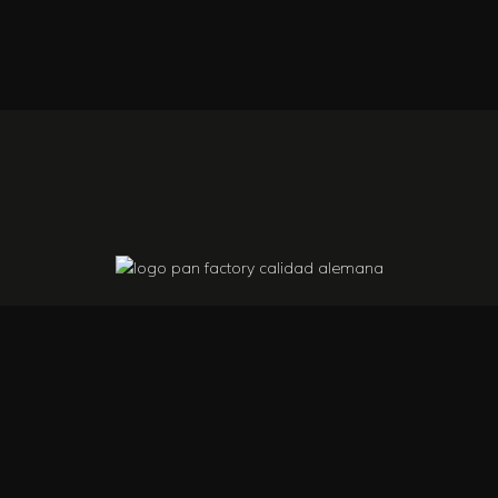
Pan Factory Calidad Alemana SAS, fue
fundada en Bogotá, Colombia en 1998 por
un grupo de alemanes expertos en la
producción y comercialización de pan
alemán.